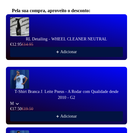
Pela sua compra, aproveito o desconto:
Use the Previous and Next buttons to navigate through product reco
RL Detailing - WHEEL CLEANER NEUTRAL
€12.95
€14.95
Adicionar
T-Shirt Branca J. Leite Pneus - A Rodar com Qualidade desde
2010 - G2
M
€17.50
€19.50
Adicionar