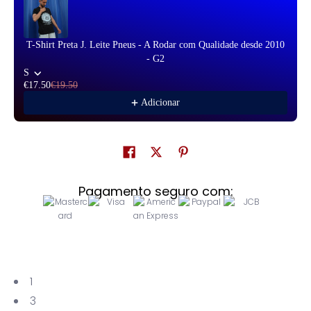
T-Shirt Preta J. Leite Pneus - A Rodar com Qualidade desde 2010
- G2
S
€17.50
€19.50
Adicionar
Pagamento seguro com:
1
3