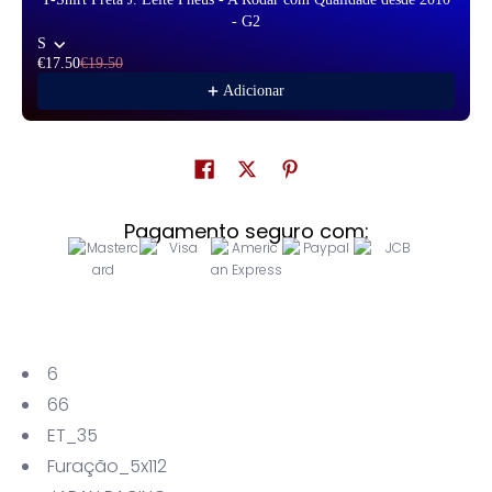
- G2
S
€17.50
€19.50
Adicionar
Pagamento seguro com:
6
66
ET_35
Furação_5x112