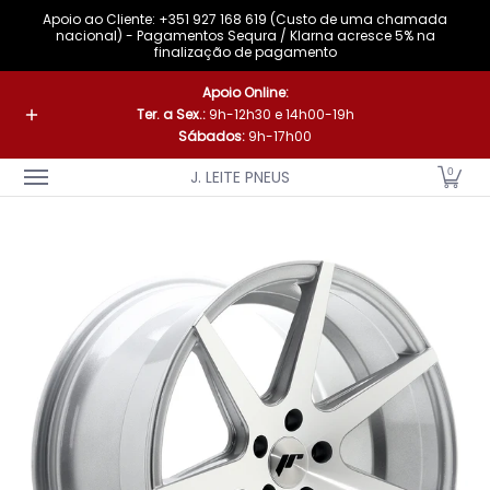
Apoio ao Cliente: +351 927 168 619 (Custo de uma chamada
Skip to Main Content
nacional) - Pagamentos Sequra / Klarna acresce 5% na
finalização de pagamento
A Nossa Marca
Pneus
Jantes
Acessórios
Loja Fís
Apoio Online:
Ter. a Sex.:
9h-12h30 e 14h00-19h
Sábados:
9h-17h00
0
J. LEITE PNEUS
Skip to Main Content