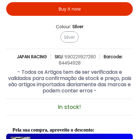
Buy it now
Colour:
Silver
Silver
Silver
JAPAN RACING
SKU:
5902211927280
Barcode:
84494928
- Todos os Artigos tem de ser verificados e
validados para confirmação de stock e preço, pois
são artigos importados diariamente das marcas e
podem conter erros -
In stock!
Pela sua compra, aproveito o desconto:
Use the Previous and Next buttons to navigate through product reco