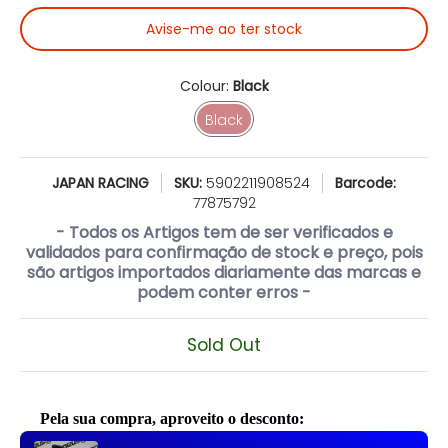
Avise-me ao ter stock
Colour:
Black
Black
Black
JAPAN RACING
SKU:
5902211908524
Barcode:
77875792
- Todos os Artigos tem de ser verificados e
validados para confirmação de stock e preço, pois
são artigos importados diariamente das marcas e
podem conter erros -
Sold Out
Pela sua compra, aproveito o desconto:
Use the Previous and Next buttons to navigate through product reco