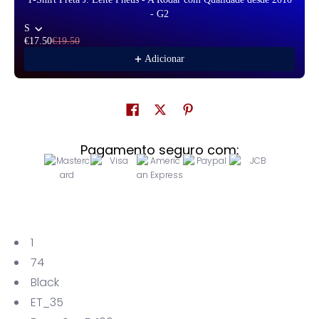
- G2
S
€17.50
€19.50
Adicionar
Pagamento seguro com:
1
74
Black
ET_35