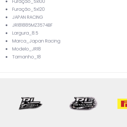
Furação_5x100
Furação_5x120
JAPAN RACING
JR181885MZ3574BF
Largura_8.5
Marca_Japan Racing
Modelo_JR18
Tamanho_18